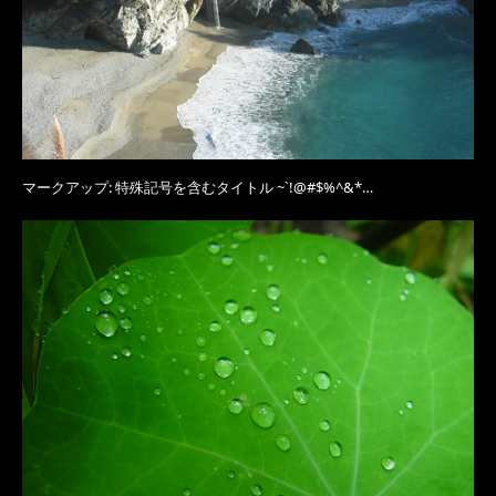
マークアップ: 特殊記号を含むタイトル ~`!@#$%^&*…